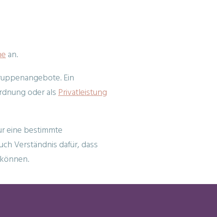
bote
ne
an.
Gruppenangebote. Ein
rdnung oder als
Privatleistung
nur eine bestimmte
uch Verständnis dafür, dass
 können.