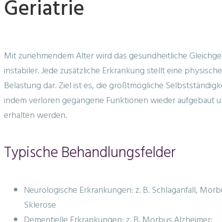
Geriatrie
Geriatrie
Mit zunehmendem Alter wird das gesundheitliche Gleich
instabiler. Jede zusätzliche Erkrankung stellt eine physisch
Belastung dar. Ziel ist es, die größtmögliche Selbstständigke
indem verloren gegangene Funktionen wieder aufgebaut u
erhalten werden.
Typische Behandlungsfelder
Neurologische Erkrankungen: z. B. Schlaganfall, Morb
Sklerose
Dementielle Erkrankungen: z. B. Morbus Alzheimer;